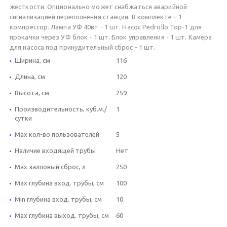
жесткости. Опционально может снабжаться аварийной
сигнализацией переполнения станции. В комплекте – 1
компрессор. Лампа УФ 40вт - 1 шт. Насос Pedrollo Top-1 для
прокачки через УФ блок - 1 шт. Блок управления - 1 шт. Камера
для насоса под принудительный сброс - 1 шт.
Ширина, см
116
Длина, см
120
Высота, см
259
Производительность, куб.м./
1
сутки
Max кол-во пользователей
5
Наличие входящей трубы
Нет
Max залповый сброс, л
250
Max глубина вход. трубы, см
100
Min глубина вход. трубы, см
10
Max глубина выход. трубы, см
60