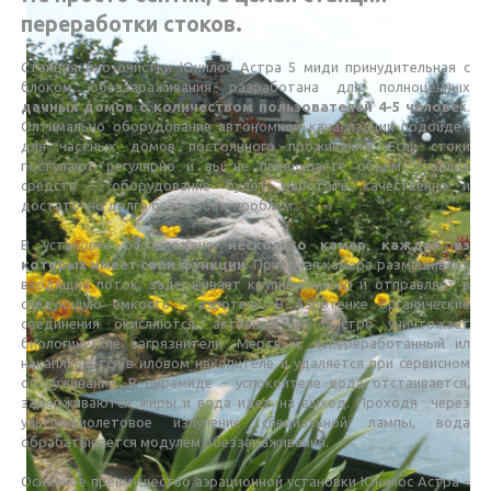
переработки стоков.
Станция био очистки Юнилос Астра 5 миди принудительная с
блоком обеззараживания разработана для полноценных
дачных домов с количеством пользователей 4-5 челове
к.
Оптимально оборудование автономной канализации подойдет
для частных домов постоянного проживания. Если стоки
поступают регулярно и вы не превышаете объем моющих
средств – оборудование будет работать качественно и
достаточно долго без особых проблем.
В установке расположено
несколько камер, каждая из
которых имеет свои функции
. Приемная камера размешивает
входящий поток, задерживает крупный мусор и отправляет в
следующую емкость – аэротенк. В Аэротенке органические
соединения окисляются, активный ил быстро уничтожает
биологические загрязнители. Мертвый, непереработанный ил
накапливается в иловом накопителе и удаляется при сервисном
обслуживании. В пирамиде – успокоителе вода отстаивается,
задерживаются жиры и вода идет на выход. Проходя через
ультрафиолетовое излучение специальной лампы, вода
обрабатывается модулем обеззараживания.
Основное преимущество аэрационной установки Юнилос Астра –