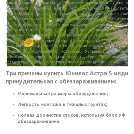
минимальные размеры и простота установки
. Даже в
стесненных условиях всегда есть место смонтировать
небольшую установку автономной канализации с приличной
производительностью. Очистное сооружение Юнилос Астра
отлично подойдет тем, кто круглогодично проживает в своем
загородном доме. Также это бывает единственным возможным
решением при условии высоких грунтовых вод на участке.
Идеально оборудование подойдет тем, кто не готов возводить
масштабные сооружения и в то же время готов к регулярному
сервисному обслуживанию установки. Установка под ключ
небольшой станции очистки бывает стоит дешевле, чем
установка переливного септика с полем рассеивания.
Три причины купить Юнилос Астра 5 миди
принудительная с обеззараживанием:
Минимальные размеры оборудования;
Легкость монтажа в тяжелых грунтах;
Полная доочистка стоков, используя блок УФ
обеззараживания.