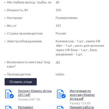
Min глубина выход. трубы, см
60
Мощность, Вт
350
Материал
Полипропилен
Вес, кг
333
Страна-производитель
Россия
Электрооборудование
Компрессор - 1 шт., лампа УФ
40вт - 1 шт., насос для прокачки
через УФ блок - 1 шт., блок
управления - 1 шт.
Возможность монтажа "под
Да
ключ"
Производитель
Unilos
Оставить отзыв
Паспорт Юнилос Астра
Инструкция по
2017.pdf
монтажу Юнилос
Астра.pdf
Размер 8497 КБ
Размер 136 КБ
Регламент
Принцип работы