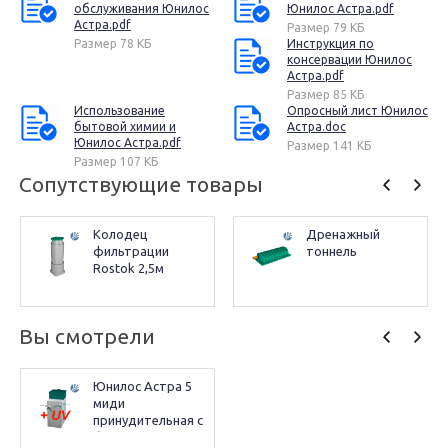
обслуживания Юнилос
Юнилос Астра.pdf
Астра.pdf
Размер 79 КБ
Размер 78 КБ
Инструкция по
консервации Юнилос
Астра.pdf
Размер 85 КБ
Использование
Опросный лист Юнилос
бытовой химии и
Астра.doc
Юнилос Астра.pdf
Размер 141 КБ
Размер 107 КБ
Сопутствующие товары
Колодец 
Дренажный 
фильтрации 
тоннель
Rostok 2,5м
Вы смотрели
Юнилос Астра 5 
миди 
принудительная с 
блоком 