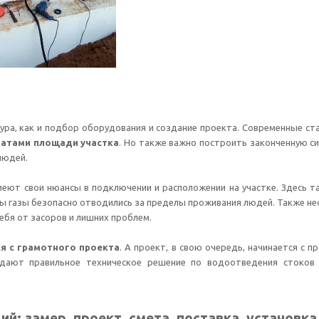
ура, как и подбор оборудования и создание проекта. Современные с
ратами площади участка
. Но также важно построить законченную с
людей.
имеют свои нюансы в подключении и расположении на участке. Здесь та
бы газы безопасно отводились за пределы проживания людей. Также 
ебя от засоров и лишних проблем.
я с грамотного проекта
. А проект, в свою очередь, начинается с 
оздают правильное техническое решение по водоотведения стоков
й: замер, проект, смета, поставка, установка