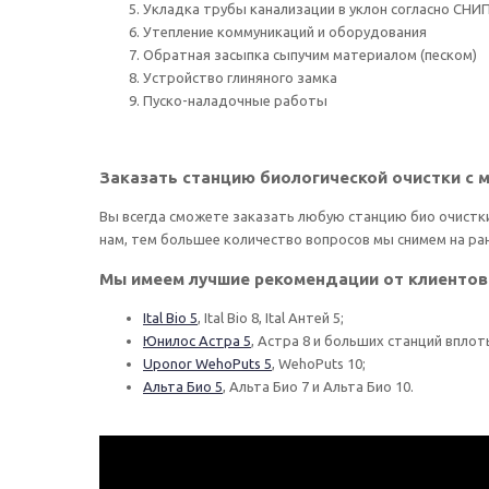
Укладка трубы канализации в уклон согласно СНИ
Утепление коммуникаций и оборудования
Обратная засыпка сыпучим материалом (песком)
Устройство глиняного замка
Пуско-наладочные работы
Заказать станцию биологической очистки с
Вы всегда сможете заказать любую станцию био очистки
нам, тем большее количество вопросов мы снимем на ра
Мы имеем лучшие рекомендации от клиентов 
Ital Bio 5
, Ital Bio 8, Ital Антей 5;
Юнилос Астра 5
, Астра 8 и больших станций вплот
Uponor WehoPuts 5
, WehoPuts 10;
Альта Био 5
, Альта Био 7 и Альта Био 10.