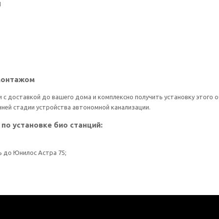
П
 монтажом
 с доставкой до вашего дома и комплексно получить установку этого 
нней стадии устройства автономной канализации.
по установке био станций:
ь до Юнилос Астра 75;