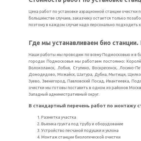
Цена работ по установке аэрационной станции очистки п
большинстве случаев, заказчику остается только позабо
поэтому в каждом случае надо персонально подходить к
Где мы устанавливаем био станции.
Наши работы мы проводим по всему Подмосковью и в ближ
городах Подмосковья мы работаем постоянно: Королёв,
Волоколамск, Лобня, Ступино, Воскресенск, Лосино-П
Домодедово, Можайск, Шатура, Дубна, Мытищи, Щелково
Зуево, Звенигород, Павловский Посад, Ивантеевка, Под
очистки мы готовы поставить в одном из районов Моск
Западный административный округ.
В стандартный перечень работ по монтажу с
Разметка участка
Выемка грунта под трубу и оборудование
Устройство песчаной подушки и уклона
Монтаж станции биологической очистки