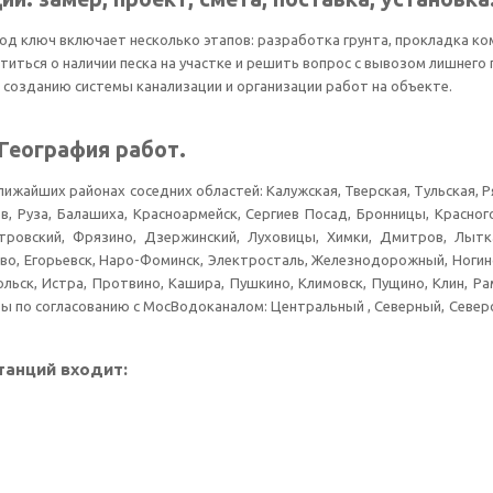
од ключ включает несколько этапов: разработка грунта, прокладка ком
титься о наличии песка на участке и решить вопрос с вывозом лишнего
 созданию системы канализации и организации работ на объекте.
 География работ.
айших районах соседних областей: Калужская, Тверская, Тульская, Ря
 Руза, Балашиха, Красноармейск, Сергиев Посад, Бронницы, Красногор
етровский, Фрязино, Дзержинский, Луховицы, Химки, Дмитров, Лыт
, Егорьевск, Наро-Фоминск, Электросталь, Железнодорожный, Ногинс
ольск, Истра, Протвино, Кашира, Пушкино, Климовск, Пущино, Клин, Ра
вы по согласованию с МосВодоканалом: Центральный , Северный, Севе
танций входит: