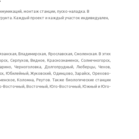
муникаций, монтаж станции, пуско-наладка. В
 грунта. Каждый проект и каждый участок индивидуален,
занская, Владимирская, Ярославская, Смоленская. В этих
ск, Серпухов, Видное, Краснознаменск, Солнечногорск,
карино, Черноголовка, Долгопрудный, Люберцы, Чехов,
к, Юбилейный, Жуковский, Одинцово, Зарайск, Орехово-
менское, Коломна, Реутов. Также биологические станции
ро-Восточный, Восточный, Юго-Восточный, Южный и Юго-