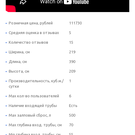
Розничная цена, рублей
111730
Средняя оценка в отзывах
5
Количество отзывов
15
Ширина, см
219
Длина, см
390
Высота, см
209
Производительность, куб.м./
1
сутки
Max кол-во пользователей
6
Наличие входящей трубы
Есть
Max залповый сброс, л
500
Max глубина вход. трубы, см
70
Min глубина вход. трубы, см
55