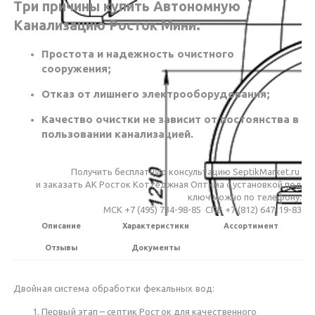
Три причины купить Автономную
Канализацию Росток Мини:
Простота и надежность очистного
сооружения;
Отказ от лишнего электрооборудования;
Качество очистки не зависит от постоянства в
пользовании канализацией.
Получить бесплатную консультацию SeptikMarket.ru
и заказать АК Росток Коттеджная Оптима c установкой под
ключ можно по телефону:
МСК +7 (495) 734-98-85 СПБ +7 (812) 647-19-83
Описание
Характеристики
Ассортимент
Отзывы
Документы
Двойная система обработки фекальных вод:
Первый этап – септик Росток для качественного