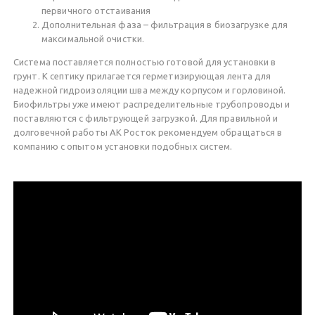
первичного отстаивания
Дополнительная фаза – фильтрация в биозагрузке для
максимальной очистки.
Система поставляется полностью готовой для установки в
грунт. К септику прилагается герметизирующая лента для
надежной гидроизоляции шва между корпусом и горловиной.
Биофильтры уже имеют распределительные трубопроводы и
поставляются с фильтрующей загрузкой. Для правильной и
долговечной работы АК Росток рекомендуем обращаться в
компанию с опытом установки подобных систем.