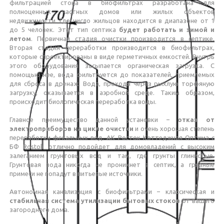
фильтрацией стока в биофильтрах разработана для
полноценных частных домов или жилых объектов
недвижимости. Где число жильцов находится в диапазоне от 1
до 5 человек. Этот тип септика
будет работать и зимой и
летом
. Первичная стадия очистки производится в септике.
Вторая стадия переработки производится в биофильтрах,
которые спроектированы в виде герметичных емкостей. Внутрь
этого оборудования засыпается органическая загрузка. С
помощью нее, вода фильтруется до показателей, приемлемых
для сброса в дренаж. Вода, проходя через рыхлую торфяную
загрузку, оказывается в аэробной среде. Таким образом,
происходит биологическая переработка воды.
Главное преимущество данной установки –
отказ от
электроприборов на цикле очистки
и очень хорошая степень
переработки фекальных вод. АК Росток Коттеджная Оптима c
БФ Rostok отлично подойдет для домовладений с высоким
залеганием грунтовых вод и там, где грунты глинистые.
Грунтовая вода никогда не проникнет в септик, а грязные
примеси не попадут в питьевые источники.
Автономная канализация с биофильтрами – классическая и
стабильная система утилизации бытовых стоков
от вашего
загородного дома.