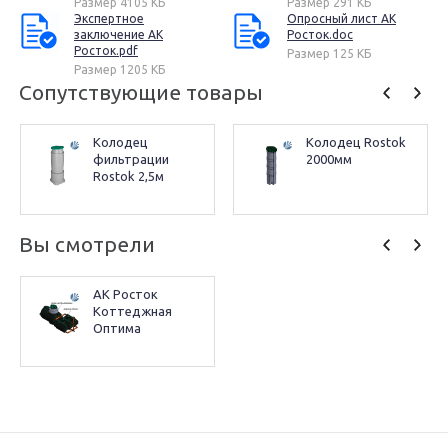
Размер 4105 КБ
Размер 291 КБ
Экспертное
Опросный лист АК
заключение АК
Росток.doc
Росток.pdf
Размер 125 КБ
Размер 1205 КБ
Сопутствующие товары
Колодец 
Колодец Rostok 
фильтрации 
2000мм
Rostok 2,5м
Вы смотрели
АК Росток 
Коттеджная 
Оптима