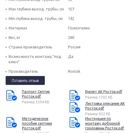
Max глубина выход. трубы, см
157
Min глубина выход. трубы, см
142
Материал
Полиэтилен
Вес, кг
280
Страна-производитель
Россия
Возможность монтажа "под
Да
ключ"
Производитель
Rostok
Оставить отзыв
Паспорт Септик
Буклет АК Росток.pdf
Росток.pdf
Размер 1302 КБ
Размер 3594 КБ
Листовка описание АК
Росток.pdf
Размер 822 КБ
Методическое
Инструкция по
пособие септики
монтажу доборной
Росток.pdf
горловины Росток.pdf