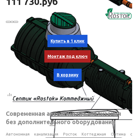
111 730.руб
Купить в 1 клик
Монтаж под ключ
В корзину
Современная автономная канализация
без дополнительного оборудования
Автономная канализация Росток Коттеджная Оптима с