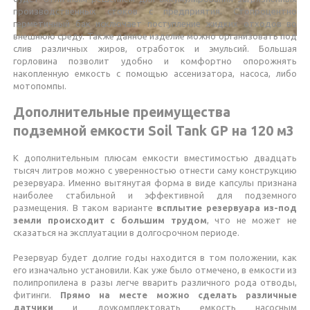
производственных стоков с предприятия. Стопроцентно
герметичный бак исключает поступление жидких отходов во
внешнюю среду. Также данное изделие можно организовать под
слив различных жиров, отработок и эмульсий. Большая
горловина позволит удобно и комфортно опорожнять
накопленную емкость с помощью ассенизатора, насоса, либо
мотопомпы.
Дополнительные преимущества
подземной емкости Soil Tank GP на 120 м3
К дополнительным плюсам емкости вместимостью двадцать
тысяч литров можно с уверенностью отнести саму конструкцию
резервуара. Именно вытянутая форма в виде капсулы признана
наиболее стабильной и эффективной для подземного
размещения. В таком варианте
всплытие резервуара из-под
земли происходит с большим трудом
, что не может не
сказаться на эксплуатации в долгосрочном периоде.
Резервуар будет долгие годы находится в том положении, как
его изначально установили. Как уже было отмечено, в емкости из
полипропилена в разы легче вварить различного рода отводы,
фитинги.
Прямо на месте можно сделать различные
датчики
и доукомплектовать емкость насосным