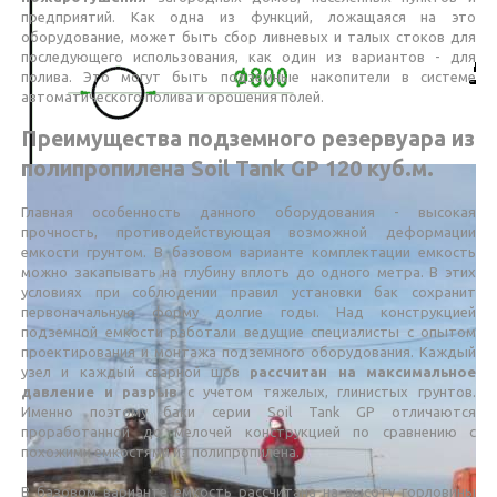
предприятий. Как одна из функций, ложащаяся на это
оборудование, может быть сбор ливневых и талых стоков для
последующего использования, как один из вариантов - для
полива. Это могут быть подземные накопители в системе
автоматического полива и орошения полей.
Преимущества подземного резервуара из
полипропилена Soil Tank GP 120 куб.м.
Главная особенность данного оборудования - высокая
прочность, противодействующая возможной деформации
емкости грунтом. В базовом варианте комплектации емкость
можно закапывать на глубину вплоть до одного метра. В этих
условиях при соблюдении правил установки бак сохранит
первоначальную форму долгие годы. Над конструкцией
подземной емкости работали ведущие специалисты с опытом
проектирования и монтажа подземного оборудования. Каждый
узел и каждый сварной шов
рассчитан на максимальное
давление и разрыв
с учетом тяжелых, глинистых грунтов.
Именно поэтому баки серии Soil Tank GP отличаются
проработанной до мелочей конструкцией по сравнению с
похожими емкостями из полипропилена.
В базовом варианте емкость рассчитана на высоту горловины