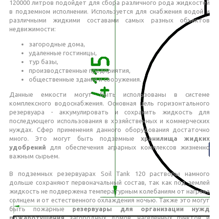
120000 литров подойдет для сбора различного рода жидкостей
в подземном исполнении. Используется для снабжения водой и
различными жидкими составами самых разных объектов
недвижимости:
загородные дома,
удаленные гостиницы,
тур базы,
производственные предприятия,
общественные здания и сооружения.
Данные емкости могут быть использованы в системе
комплексного водоснабжения. Основная цель горизонтального
резервуара - аккумулировать и сохранить жидкость для
последующего использования в хозяйственных и коммерческих
нуждах. Сфер применения данного оборудования достаточно
много. Это могут быть подземные
хранилища жидких
удобрений
для обеспечения аграрных комплексов жизненно
важным сырьем.
В подземных резервуарах Soil Tank 120 растворы намного
дольше сохраняют первоначальный состав, так как под землей
жидкость не подвержена температурным колебаниям от нагрева
солнцем и от естественного охлаждения ночью. Также это могут
быть пожарные
резервуары для организации нужд
пожаротушения
загородных домов, населенных пунктов и