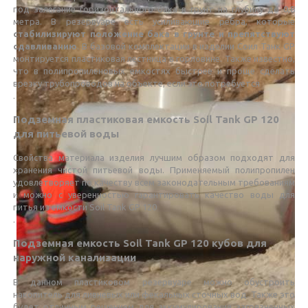
под залегание горизонтального бака в грунт на глубину до 0,8
метра. В резервуаре есть усиливающие ребра, которые
стабилизируют положение бака в грунте и препятствуют
сдавливанию
. В базовой комплектации в изделии Соил Танк GP
монтируется пластиковая лестница в горловине. Также известно,
что в полипропиленовых емкостях быстрее и проще сделать
врезку трубопроводов на объекте, если это потребуется
.
Подземная пластиковая емкость Soil Tank GP 120
для питьевой воды
Свойства материала изделия лучшим образом подходят для
хранения чистой питьевой воды. Применяемый полипропилен
удовлетворяет по качеству всем законодательным требованиям
и можно с уверенностью гарантировать качество воды для
питья из емкости Soil Tank GP 120
.
Подземная емкость Soil Tank GP 120 кубов для
наружной канализации
В данном пластиковом резервуаре можно обустроить
накопитель для ливневых или фекальных сточных вод. Также это
будет отличным решением для аккумулирования загрязненных