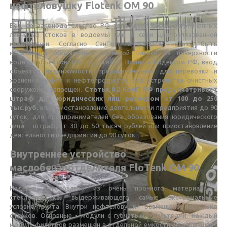
нефтеловушку Flotenk OM 90
Водное законодательство РФ запрещает сброс загрязненных
ливневых стоков в водоемы или в сети централизованной
канализации. Согласно СанПиН 2.1.5.980-00 нельзя быть
источником образования масляной пленки на поверхности
водных объектов. Руководствуясь Водным Кодексом РФ, ввод
объектов недвижимости, предназначенных для перевозки и
хранения нефти и нефтепродуктов без устройства очистных
сооружений запрещен.
Статья 8.2 КоАП РФ предусматривает
штраф для юридических лиц размером от 100 до 250
тыс.руб.
или приостановление деятельности предприятия до 90
суток, для предпринимателей без образования юридического
лица - штраф от 30 до 50 тысяч рублей или приостановление
деятельности предприятия до 90 суток.
Внутреннее устройство
маслобензоотделителя FloTenk OM 90
Изделие изготовлено из очень прочного материала -
стеклопластика, выдерживающего самые экстремальные
условия грунта. Внутри нефтеловушки размещено несколько
отсеков. Основные - модули с губчатыми фильтрами. Каждый
модуль фильтров размещен в отдельной емкости, что улучшает