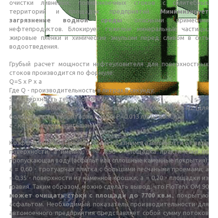
очистки ливневых, поливомоечных стоков с селитебных
территорий и площадок предприятий.
Минимизирует
загрязнение водной среды
опасными примесями
нефтепродуктов. Блокирует тяжелые минеральные частицы,
жировые пленки и химические эмульсии перед сливом в сеть
водоотведения.
Грубый расчет мощности нефтеуловителя для поверхностных
стоков производится по формуле:
Q=S x P x a
Где Q - производительность в литрах в секунду;
S - поверхность территории в м2;
P - максимальное количество дождевых осадков в л/с на м2 (для
большей части территории России Р=0,013 л/с на кв.м.);
а - коэффициент впитывания*
Коэффициент впитывания бывает разным в зависимости от вида
поверхности, а именно: а = 0,90 - площадка практически не
пропускающая воду (асфальт или сплошные каменные покрытия);
а = 0,60 - тротуарная плитка с большими песчаными проемами; а
= 0,35 - поверхности из каменной крошки; а = 0,20 - площадки из
гравия. Таким образом, можно сделать вывод, что FloTenk OM 90
может очищать стоки с площади до 7700 кв.м.
, покрытую
асфальтом. Необходимый показатель производительности для
автомоечного предприятия представляет собой сумму потоков