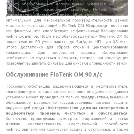
работу оборудования и дополнительно усиливает жесткость
конструкции. В маслобензоотделителе FloTenk OM 90
установлено четыре блока фильтров
, что является
оптимальным для максимальной производительности данной
модели. сток, попадающий в FloTenk OM 90 проходит поэтапно
все фильтры, что способствует эффективному блокированию
нефтепродуктов. После маслобензоотделителя Флотенк ОМ 90
показатели по ВВ уменьшаются до 5мг/л, по НП - до 0,3 мг/л.
Этого достаточно для сброса стока в централизованную
канализацию. Для проведения сервиса оборудования
необязательно спускаться в емкость, специальная конструкция
позволяет выдвигать фильтры для очистки с поверхности земли.
Обслуживание FloTenk OM 90 л/с
Поскольку субстанции, задерживающиеся в нефтеуловителе,
классифицируются как опасные, плановое обслуживание данных
установок может проводиться только предприятием, имеющим
официальное разрешение государственных органов защиты
окружающей среды. Нефтеуловители
должны своевременно
подвергаться проверке, чиститься и опустошаться
.
Количество проводимых осмотров, опорожнений и чисток
должно соответствовать вместительной способности
нефтеуловителя или количеству осадка в отстойнике, а также