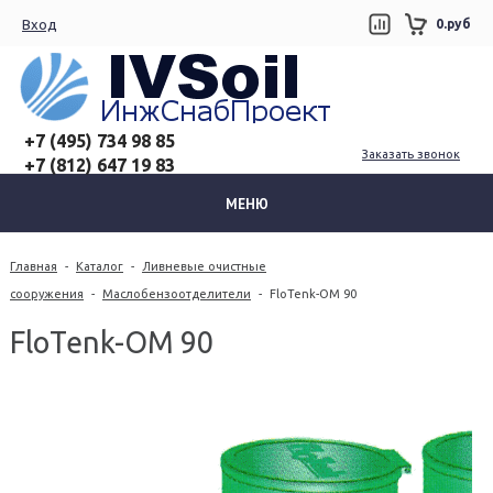
Вход
0.руб
+7 (495) 734 98 85
Заказать звонок
+7 (812) 647 19 83
МЕНЮ
Главная
-
Каталог
-
Ливневые очистные
сооружения
-
Маслобензоотделители
-
FloTenk-OM 90
FloTenk-OM 90