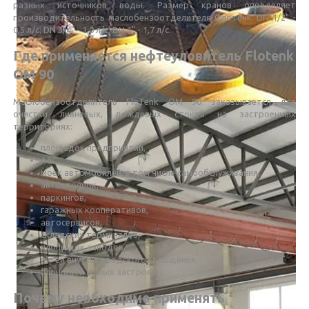
разных источников воды. Размер кранов определяет
производительность маслобензоотделителя Флотенк: DN 1/2" -
0,5 л/с; DN 3/4" - 1,0 л/с; DN 1" - 1,7 л/с.
Где применяется нефтеуловитель Flotenk
OM 90
Маслобензоотделитель FloTenk OM 90 заказывается для
очистки ливневых, дождевых стоков на застроенных
территориях:
площадок предприятий,
АЗС,
моек автомобилей, в том числе самообслуживания,
автостоянок,
паркингов,
гаражных кооперативов,
автосервисов,
складских терминалов,
площадок заводов,
путей внутригородского сообщения,
площадей жилых застроек.
Почему необходимо применять