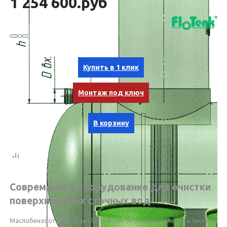
1 254 600.руб
Купить в 1 клик
Монтаж под ключ
В корзину
Современное оборудование для очистки
поверхностных сточных вод
Маслобензоотделитель FloTenk OM 90 л/c применяется в системе