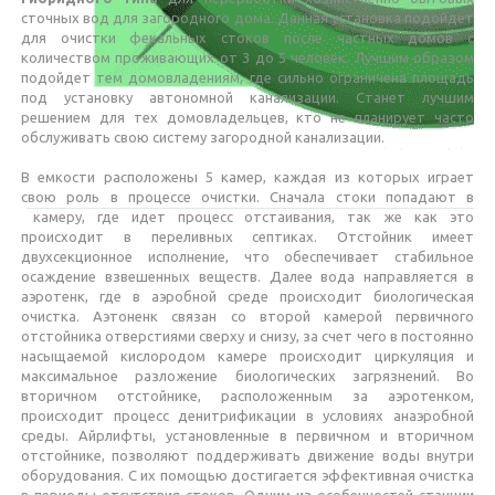
сточных вод для загородного дома. Данная установка подойдет
для очистки фекальных стоков после частных домов с
количеством проживающих от 3 до 5 человек. Лучшим образом
подойдет тем домовладениям, где сильно ограничена площадь
под установку автономной канализации. Станет лучшим
решением для тех домовладельцев, кто не планирует часто
обслуживать свою систему загородной канализации.
В емкости расположены 5 камер, каждая из которых играет
свою роль в процессе очистки. Сначала стоки попадают в
камеру, где идет процесс отстаивания, так же как это
происходит в переливных септиках. Отстойник имеет
двухсекционное исполнение, что обеспечивает стабильное
осаждение взвешенных веществ. Далее вода направляется в
аэротенк, где в аэробной среде происходит биологическая
очистка. Аэтоненк связан со второй камерой первичного
отстойника отверстиями сверху и снизу, за счет чего в постоянно
насыщаемой кислородом камере происходит циркуляция и
максимальное разложение биологических загрязнений. Во
вторичном отстойнике, расположенным за аэротенком,
происходит процесс денитрификации в условиях анаэробной
среды. Айрлифты, установленные в первичном и вторичном
отстойнике, позволяют поддерживать движение воды внутри
оборудования. С их помощью достигается эффективная очистка
в периоды отсутствия стоков. Одним из особенностей станции