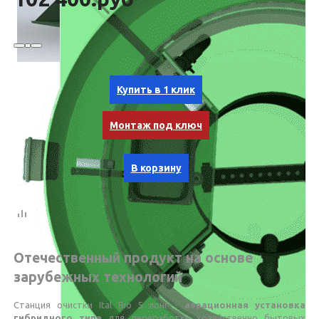
Купить в 1 клик
Монтаж под ключ
В корзину
Отечественный продукт на основе
зарубежных технологий
Станция очистки Ital Bio 5 лонг -
аэрационная установка
гибридного типа
для переработки хозяйственно бытовых