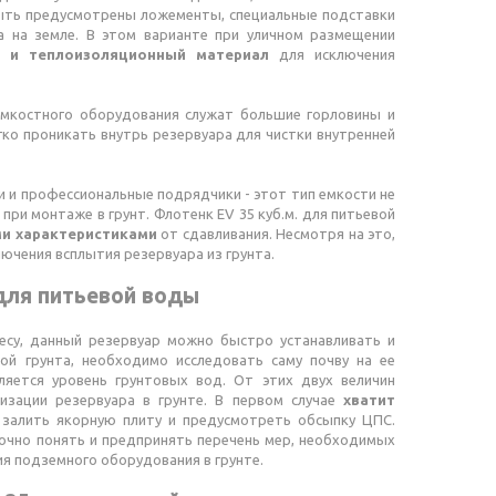
ыть предусмотрены ложементы, специальные подставки
а на земле. В этом варианте при уличном размещении
 и теплоизоляционный материал
для исключения
емкостного оборудования служат большие горловины и
ко проникать внутрь резервуара для чистки внутренней
 и профессиональные подрядчики - этот тип емкости не
ри монтаже в грунт. Флотенк EV 35 куб.м. для питьевой
и характеристиками
от сдавливания. Несмотря на это,
чения всплытия резервуара из грунта.
 для питьевой воды
есу, данный резервуар можно быстро устанавливать и
ой грунта, необходимо исследовать саму почву на ее
ляется уровень грунтовых вод. От этих двух величин
изации резервуара в грунте. В первом случае
хватит
- залить якорную плиту и предусмотреть обсыпку ЦПС.
очно понять и предпринять перечень мер, необходимых
я подземного оборудования в грунте.