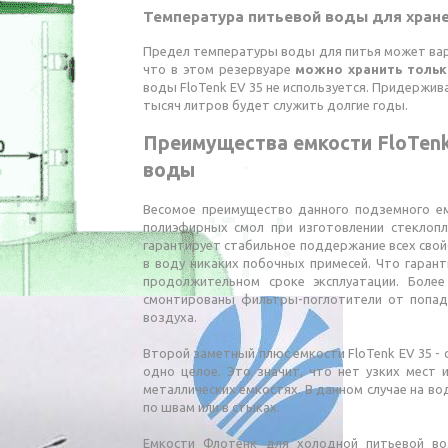
Температура питьевой воды для хранен
Предел температуры воды для питья может варь
что в этом резервуаре
можно хранить тольк
воды FloTenk EV 35 не используется. Придержива
тысяч литров будет служить долгие годы.
Преимущества емкости FloTenk
воды
Весомое преимущество данного подземного ем
полиэфирных смол при изготовлении стеклопл
гарантирует стабильное поддержание всех свой
в воду никаких побочных примесей. Что гаран
продолжительном сроке эксплуатации. Более
смонтированы фильтры-поглотители от попад
воздуха.
Второй заметный плюс емкости FloTenk EV 35 - 
одно целое. Это значит, что нет узких мест 
металлических емкостях. В данном случае на во
по швам или в стыках.
Емкости Флотенк для холодной питьевой во