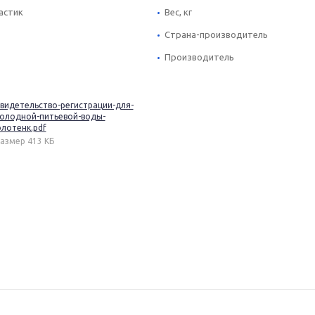
астик
Вес, кг
Страна-производитель
Производитель
видетельство-регистрации-для-
олодной-питьевой-воды-
лотенк.pdf
азмер 413 КБ