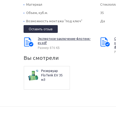
Материал
Стеклопл
Объем, куб.м.
35
Возможность монтажа "под ключ"
Да
Оставить отзыв
Экспертное-заключение-флотенк-
С
ev.pdf
х
ф
Размер 876 КБ
Р
Вы смотрели
Резервуар 
FloTenk EV 35 
м3