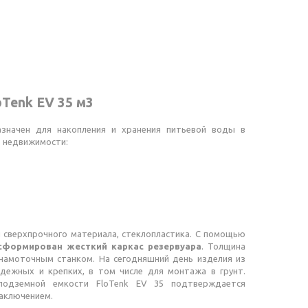
Tenk EV 35 м3
значен для накопления и хранения питьевой воды в
 недвижимости:
и сверхпрочного материала, стеклопластика. С помощью
сформирован жесткий каркас резервуара
. Толщина
намоточным станком. На сегодняшний день изделия из
дежных и крепких, в том числе для монтажа в грунт.
одземной емкости FloTenk EV 35 подтверждается
аключением.