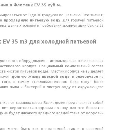
ия в Флотенк EV 35 куб.м.
ироваться от 0 до 30 градусов по Цельсию. Это значит,
о прохладную питьевую воду
. Для горячей питьевой
ясь данных условий и требований эксплуатации бак на 35
 EV 35 m3 для холодной питьевой
костного оборудования - использование качественных
астикового корпуса. Специальный композитный состав
ств чистой питьевой воды. Пластик корпуса не выделяет
тирует
долгую жизнь пресной воды в резервуаре
на
 того, в самом стеклопластиковом баке могут быть
ания пыли и бактерий в чистую воду из окружающего
отказ от сварных швов. Все изделие представляет собой
и нет вероятности коррозии по шву, как это бывает в
ду не будет никакого вредного воздействия от коррозии
ды могут быть как в подземной, так и в наземной