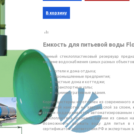
В корзину
Емкость для питьевой воды Flo
Данный стеклопластиковый резервуар предна
системе водоснабжения самых разных объектов
отели и дома отдыха;
промышленные предприятия;
частные дома и коттеджи;
транспортные узлы;
административные здания.
Корпус цистерны изготовлен из современного 
машинной намотки на заводе, слой за слоем,
стенки поддерживается автоматизированным 
стеклопластика признаны одними из самых на
Возможность держать воду для питья в п
сертификатом соответствия РФ и экспертным з