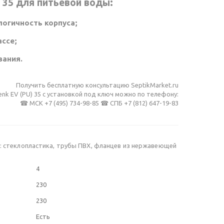
 35 для питьевой воды:
логичность корпуса;
ассе;
вания.
Получить бесплатную консультацию SeptikMarket.ru
enk EV (PU) 35 c установкой под ключ можно по телефону:
☎ МСК +7 (495) 734-98-85 ☎ СПБ +7 (812) 647-19-83
з: стеклопластика, трубы ПВХ, фланцев из нержавеющей
4
230
Резервуар 
Резервуар 
Резервуар
Резервуар
230
FloTenk 
FloTenk 
FloTenk 
FloTenk 
EV 
EV 
EV 
EV 
Есть
25 
30 
40 
45 