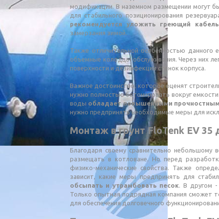
модификации. В наземном размещении могут б
для стабильного позиционирования резервуар
рекомендуется уложить греющий кабель
замерзания зимой.
Также отличительной особенностью данного 
объемные колодцы обслуживания. Через них лег
поверхности и дезинфекции стенок корпуса.
Важное достоинство, которое оценят строители
нужно полностью бетонировать вокруг емкости п
воды
обладает повышенными прочностным
нужно предпринять необходимые меры для исклю
Монтаж в грунт FloTenk EV 35
Благодаря своему сравнительно небольшому в
размещать в котловане. Но перед разработк
физико-механические свойства. Также опреде
зависит, какие меры предпринять для стабил
обсыпать и утрамбовать песок
. В другом 
Только опытная подрядная компания сможет т
для обеспечения долговечного функционировани