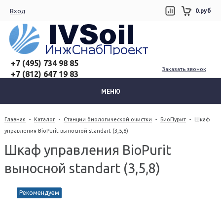
Вход
0.руб
+7 (495) 734 98 85
Заказать звонок
+7 (812) 647 19 83
МЕНЮ
Главная
-
Каталог
-
Станции биологической очистки
-
БиоПурит
-
Шкаф
управления BioPurit выносной standart (3,5,8)
Шкаф управления BioPurit
выносной standart (3,5,8)
Рекомендуем