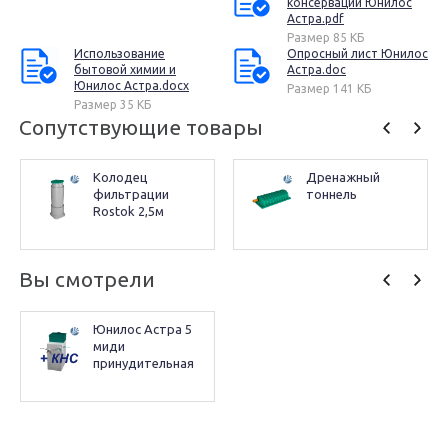
консервации Юнилос
Астра.pdf
Размер 85 КБ
Использование
Опросный лист Юнилос
бытовой химии и
Астра.doc
Юнилос Астра.docx
Размер 141 КБ
Размер 35 КБ
Сопутствующие товары
Колодец 
Дренажный 
фильтрации 
тоннель
Rostok 2,5м
Вы смотрели
Юнилос Астра 5  
миди 
принудительная 
со встроенной 
КНС