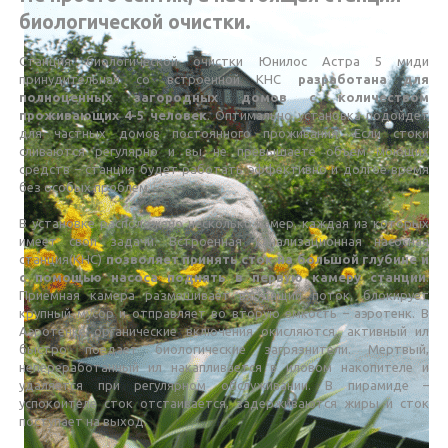
биологической очистки.
Станция биологической очистки Юнилос Астра 5 миди
принудительная со встроенной КНС
разработана для
полноценных загородных домов с количеством
проживающих 4-5 человек
. Оптимально установка подойдет
для частных домов постоянного проживания. Если стоки
сливаются регулярно и вы не превышаете объем моющих
средств – станция будет работать эффективно и долгое время
без особых проблем.
В установке расположено несколько камер, каждая из которых
имеет свои задачи. Встроенная канализационная насосная
станция(КНС)
позволяет принять сток на большой глубине и
с помощью насоса поднять в первую камеру станции
.
Приемная камера размешивает входящий поток, блокирует
крупный мусор и отправляет во вторую емкость – аэротенк. В
Аэротенке органические включения окисляются, активный ил
быстро поедает биологические загрязнители. Мертвый,
непереработанный ил накапливается в иловом накопителе и
удаляется при регулярном обслуживании. В пирамиде –
успокоителе сток отстаивается, задерживаются жиры и сток
поступает на выход.