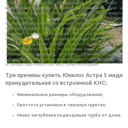
Основное преимущество оборудования Юнилос Астра –
компактные размеры и легкость установки
. Даже в
стесненных условиях всегда есть место смонтировать
малогабаритную станцию очистки с хорошей
производительностью. Аэрационная установка Юнилос Астра
отлично подойдет тем, кто каждый день и каждый месяц
проживает в своем частном доме. Также это бывает лучшим
решением при наличии высоких грунтовых вод на участке.
Отлично оборудование подойдет тем, кто не готов возводить
солидные конструкции и в то же время готов к регулярному
сервисному обслуживанию установки. Установка под ключ
небольшой аэрационной установки бывает стоит дешевле, чем
установка самотечного септика с полем поглощения.
Три причины купить Юнилос Астра 5 миди
принудительная со встроенной КНС:
Минимальные размеры оборудования;
Простота установки в тяжелых грунтах;
Низко заглублена подводящая труба от дома.