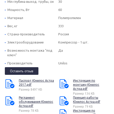
Min глубина выход. трубы, см
30
Мощность, Вт
60
Материал
Полипропилен
Вес, кг
333
Страна-производитель
Россия
Электрооборудование
Компрессор - 1 шт.
Возможность монтажа "под
Да
ключ"
Производитель
Unilos
Оставить отзыв
Паспорт Юнилос Астра
Инструкция по
2017.pdf
монтажу Юнилос
Астра.pdf
Размер 8497 КБ
Размер 136 КБ
Регламент
Принцип работы
обслуживания Юнилос
Юнилос Астра.pdf
Астра.pdf
Размер 79 КБ
Размер 78 КБ
Инструкция по