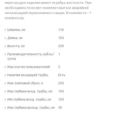
перегородок изделия имеются ребра жесткости. При
необходимости может комплектоваться аварийной
сигнализацией переполнения станции. В комплекте – 1
компрессор.
Ширина, см
116
Длина, см
150
Высота, см
259
Производительность, куб.м./
1
сутки
Max кол-во пользователей
5
Наличие входящей трубы
Есть
Max залповый сброс, л
250
Max глубина вход. трубы, см
150
Min глубина вход. трубы, см
150
Max глубина выход. трубы, см
30