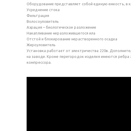
Оборудование представляет собой единую емкость, в к
Усреднение стока
Фильтрация
Волосоуловитель
Аэрация – биологическое разложение
Накапливание неразложившегося ила
Отстой и блокирование нерастворенного осадка
Жироуловитель
Установка работает от электричества 220в. Дополните
на заводе. Кроме перегородок изделия имеются ребра 
компрессора.