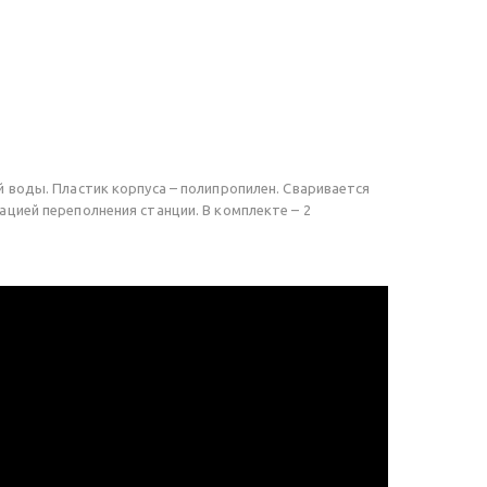
 воды. Пластик корпуса – полипропилен. Сваривается
цией переполнения станции. В комплекте – 2