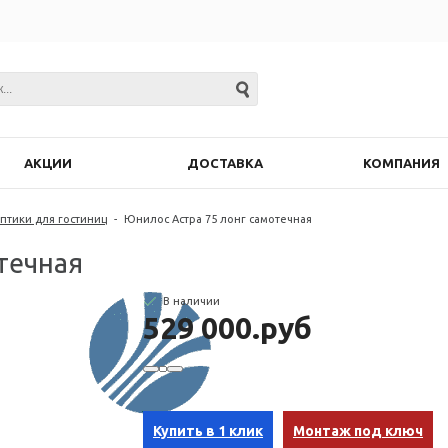
АКЦИИ
ДОСТАВКА
КОМПАНИЯ
ептики для гостиниц
-
Юнилос Астра 75 лонг самотечная
течная
В наличии
529 000.руб
Купить в 1 клик
Монтаж под ключ