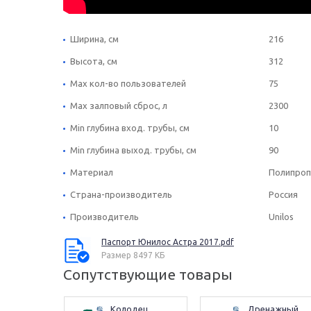
Ширина, см
216
Высота, см
312
Max кол-во пользователей
75
Max залповый сброс, л
2300
Min глубина вход. трубы, см
10
Min глубина выход. трубы, см
90
Материал
Полипроп
Страна-производитель
Россия
Производитель
Unilos
Паспорт Юнилос Астра 2017.pdf
Размер 8497 КБ
Сопутствующие товары
Колодец 
Дренажный 