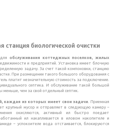
ая станция биологической очистки
а для
обслуживания коттеджных поселков, жилых
едвижимости и предприятий. Установка имеет блочную
ределенную задачу. За счет такой компоновки, станцию
астке. При размещении такого большого оборудования с
тель платит незначительную стоимость за подключение.
дивидуального септика. И обслуживание такой большой
ы меньше, чем за свой отдельный септик.
й, каждая из которых имеет свои задачи
. Приемная
ет крупный мусор и отправляет в следующую камеру –
динения окисляются, активный ил быстро поедает
еработанный ил накапливается в иловом накопителе и
рамиде – успокоителе вода отстаивается, блокируются