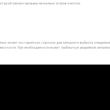
оторой спроектированы несколько этапов очистки:
льно может поставляться с насосом для напорного выброса очищенной
жесткости. При необходимости может снабжаться аварийной сигнализа