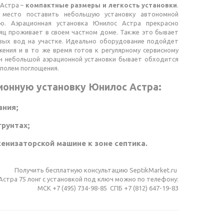
 Астра –
компактные размеры и легкость установки
.
 место поставить небольшую установку автономной
ю. Аэрационная установка Юнилос Астра прекрасно
яц проживает в своем частном доме. Также это бывает
вых вод на участке. Идеально оборудование подойдет
ения и в то же время готов к регулярному сервисному
ч небольшой аэрационной установки бывает обходится
с полем поглощения.
ионную установку Юнилос Астра:
ания;
рунтах;
енизаторской машине к зоне септика.
Получить бесплатную консультацию SeptikMarket.ru
Астра 75 лонг c установкой под ключ можно по телефону:
МСК +7 (495) 734-98-85 СПБ +7 (812) 647-19-83