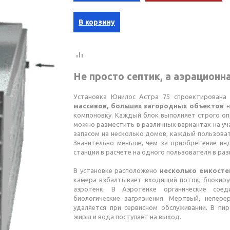
В корзину
Не просто септик, а аэрационн
Установка Юнилос Астра 75 спроектирован
массивов, больших загородных объектов
н
компоновку. Каждый блок выполняет строго оп
можно разместить в различных вариантах на уч
запасом на несколько домов, каждый пользова
Значительно меньше, чем за приобретение ин
станции в расчете на одного пользователя в раз
В установке расположено
несколько емкосте
камера взбалтывает входящий поток, блокиру
аэротенк. В Аэротенке органические сое
биологические загрязнения. Мертвый, непер
удаляется при сервисном обслуживании. В пи
жиры и вода поступает на выход.