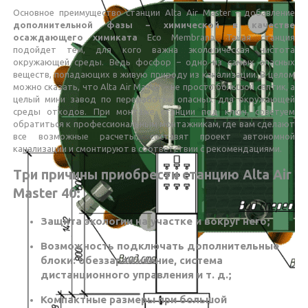
Основное преимущество станции Alta Air Master – добавление
дополнительной фазы – химической в качестве
осаждающего химиката
Eco Membrana. Такая станция
подойдет тем, для кого важна экологическая чистота
окружающей среды. Ведь фосфор – одно из самых опасных
веществ, попадающих в живую природу из канализации. В целом
можно сказать, что Alta Air Master – не просто большой септик, а
целый мини завод по переработке опасных для окружающей
среды отходов. При монтаже станции под ключ, советуем
обратиться к профессиональным монтажникам, где вам сделают
все возможные расчеты, составят проект автономной
канализации и смонтируют в соответствии с рекомендациями.
Три причины приобрести станцию Alta Air
Master 40:
Защита экологии на участке и вокруг него;
Возможность подключать дополнительные
блоки: обеззараживание, система
дистанционного управления и т. д.;
Компактные размеры при большой