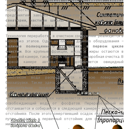
человек. Также это очистное сооружение справится с
переработкой бытовых стоков коммерческих объектов:
предприятия, заводы, АЗС,
мини-гостиницы, пансионаты,
санатории, частные школы и детские сады
, кемпинги,
строительные площадки и т. д.
Технология переработки в очистном сооружении реализуется в
несколько этапов. Один из плюсов данного оборудования –
наличие полноценного отстойника в первом цикле
очистки
. Все крупные фракции, мусор и жиры остаются в
первичной камере, также здесь протекает анаэробная очистка. В
первой камере автоматически добавляется овицидный
препарат, нейтрализующий опасные яйца гельминтов в стоке.
Далее обработанный сток направляется на биофильтр.
Самотеком вода распределяется на всю поверхность
биозагрузки. Также здесь расположен аэрационный элемент,
принудительно продувающий воздух в камеру. Так
биологические загрязнения оказываются в аэробной среде. В эту
же камеру автоматически направляется осаждающий химикат,
освобождающий воду от фосфатов. Переработанный ил
отстаивается и собирается в следующей камере – ламинарном
отстойнике. После этого омертвевший осадок гидравлическим
путем подается в первичный отстойник для стабилизации и
минерализации.