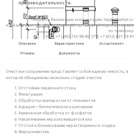
производительности.
Получить бесплатную консультацию SeptikMarket.ru
и заказать септик Alta Air Master 40 c установкой под ключ можно
по телефону:
МСК +7 (495) 734-98-85 СПБ +7 (812) 647-19-81
Описание
Характеристики
Ассортимент
Отзывы
Документы
Очистное сооружение представляет собой единую емкость, в
которой объединены несколько стадий очистки:
Отстойник первичного стока
Фильтрация
Обработка препаратом от гельминтов
Аэрация – биологическое разложение
Химическая обработка от фосфатов
Накапливание неразложившегося ила
Отстой и блокирование нерастворенного осадка
Жироуловитель