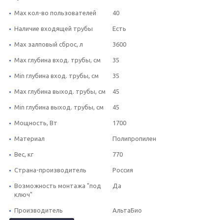
Max кол-во пользователей
40
Наличие входящей трубы
Есть
Max залповый сброс, л
3600
Max глубина вход. трубы, см
35
Min глубина вход. трубы, см
35
Max глубина выход. трубы, см
45
Min глубина выход. трубы, см
45
Мощность, Вт
1700
Материал
Полипропилен
Вес, кг
770
Страна-производитель
Россия
Возможность монтажа "под
Да
ключ"
Производитель
АльтаБио