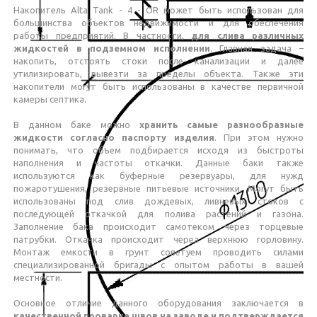
Накопитель Alta Tank - 4 - OR может быть использован для
большинства объектов недвижимости и для обеспечения
работы предприятий. В частности,
для слива различных
жидкостей в подземном исполнении
. Главная задача –
накопить, отстоять стоки после канализации и далее
утилизировать, вывезти за пределы объекта. Также эти
накопители могут быть использованы в качестве первичной
камеры септика.
В данном баке можно
хранить самые разнообразные
жидкости согласно паспорту изделия
. При этом нужно
понимать, что объем подбирается исходя из быстроты
наполнения и частоты откачки. Данные баки также
используются как буферные резервуары, для нужд
пожаротушения, резервные питьевые источники. Могут быть
использованы под слив дождевых, ливневых стоков с
последующей откачкой для полива растений и газона.
Заполнение бака происходит самотеком через торцевые
патрубки. Откачка происходит через верхнюю горловину.
Монтаж емкости в грунт советуем проводить силами
специализированной бригады с опытом работы в вашей
местности.
Основное отличие данного оборудования заключается в
качественной проварке швов на заводе и подтверждается