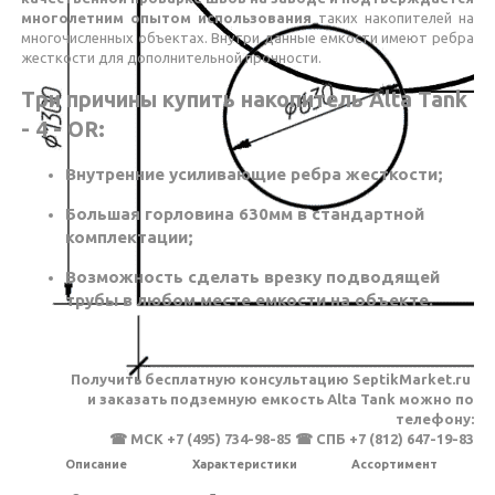
многолетним опытом использования
таких накопителей на
многочисленных объектах. Внутри данные емкости имеют ребра
жесткости для дополнительной прочности.
Три причины купить накопитель Alta Tank
- 4 - OR:
Внутренние усиливающие ребра жесткости;
Большая горловина 630мм в стандартной
комплектации;
Возможность сделать врезку подводящей
трубы в любом месте емкости на объекте.
Получить бесплатную консультацию SeptikMarket.ru
и заказать подземную емкость Alta Tank можно по
телефону:
☎ МСК +7 (495) 734-98-85 ☎ СПБ +7 (812) 647-19-83
Описание
Характеристики
Ассортимент