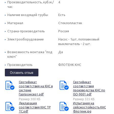
Производительность, куб.м./
4
час
Наличие входящей трубы
Есть
Материал
Стеклопластик
Страна-производитель
Россия
Электрооборудование
Насос - 1шт, поплавковый
выключатель - 2 шт.
Возможность монтажа "под
Да
ключ"
Производитель
ФЛОТЕНК КНС
Оставить отзыв
Сертификат
Сертификат
соответствия на КНС в
соответствия
системе
производства КНС по
Газпромсерт.pdf
ISO-9001.pdf
Размер 300 КБ
Размер 555 КБ
Декларация
Испытания на
соответствия КНС ТР
сейсмостойкость КНС
ТС.pdf
Флотенк.jpg