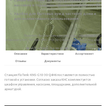
Самый массовый тип оборудования для жилых
массивов и городских канализационных сетей;
Удобен для бытовых нужд частного дома и
для коллективного использования.
Получить бесплатную консультацию SeptikMarket.ru
и заказать КНС FloTenk-KNS-G10-30-Q4H6 c установкой под ключ
можно по телефону:
☎ МСК +7 (495) 734-98-85 ☎ СПБ +7 (812) 647-19-83
Описание
Характеристики
Ассортимент
Отзывы
Документы
Станция FloTenk-KNS-G10-30-Q4H6 поставляется полностью
готовой к установке. Согласно заказа КНС комплектуется
шкафом управления, насосами, площадками, дополнительной
арматурой.