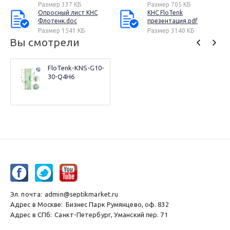
Размер 337 КБ
Размер 705 КБ
Опросный лист КНС
КНС FloTenk
Флотенк.doc
презентация.pdf
Размер 1541 КБ
Размер 3140 КБ
Вы смотрели
FloTenk-KNS-G10-
30-Q4H6
Эл. почта:
admin@septikmarket.ru
Адрес в Москве:
Бизнес Парк Румянцево, оф. 832
Адрес в СПб:
Санкт-Петербург, Уманский пер. 71