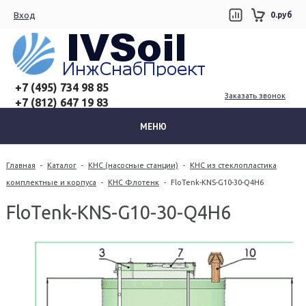
Вход
0.руб
+7 (495) 734 98 85
Заказать звонок
+7 (812) 647 19 83
МЕНЮ
Главная
-
Каталог
-
КНС (насосные станции)
-
КНС из стеклопластика
комплектные и корпуса
-
КНС Флотенк
-
FloTenk-KNS-G10-30-Q4H6
FloTenk-KNS-G10-30-Q4H6