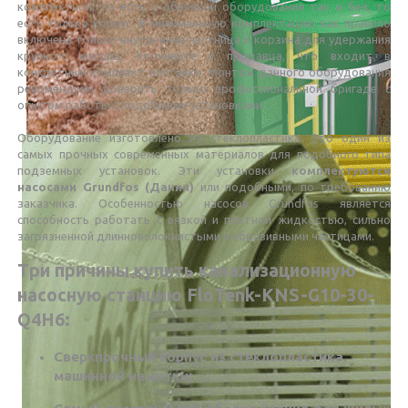
комплектной, то есть с обвязкой оборудования так и без, то
есть только корпус. В минимальную комплектацию как правило
включена только внутренняя лестница и корзина для удержания
крупного мусора. Уточняйте у продавца, что входит в
конкретный комплект поставки. Монтаж данного оборудования
рекомендуем доверить только профессиональной бригаде с
опытом работы с подобными установками.
Оборудование изготовлено из стеклопластика. Это один из
самых прочных современных материалов для подобного типа
подземных установок. Эти установки
комплектуются
насосами Grundfos (Дания)
или подобными, по требованию
заказчика. Особенностью насосов Grundfos является
способность работать с вязкой и плотной жидкостью, сильно
загрязненной длинноволокнистыми и абразивными частицами.
Три причины купить канализационную
насосную станцию FloTenk-KNS-G10-30-
Q4H6:
Сверхпрочный корпус из стеклопластика
машинной намотки;