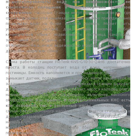
поднять(перекачать) воду при невозможности ее
самотечного попадания в коллектор или очистное
сооружение
. Насосные станции могут применяться везде, где
спроектированы сети канализации и необходимо принудительно
поднимать воду на более высокий уровень. Может быть
установлено в частный дом, дачный поселок, любой
коммерческий объект недвижимости: гостиница, санаторий,
загородная база отдыха и т.д. Важно, чтобы оборудование
отличалось повышенной надежностью и работало максимально
долго без аварийных сбоев.
Схема работы станции FloTenk-KNS-G10-30-Q4H6 достаточно
проста. В колодец поступает вода от дома, например, от
гостиницы. Емкость наполняется и при заданном уровне воды,
замыкает датчик, подключенный к насосу. Насос качает сток в
заданную точку сброса. Когда уровень воды в станции доходит
до крайнего значения, датчик выключает насос и колодец опять
начинает заливаться до следующего включения насосного
оборудования. Как правило,
в профессиональных КНС есть
как основной, так и резервный насос
, включающийся на
случай отказа основного насоса. Так достигается стабильная и
долгая безаварийная работа оборудования. Канализационная
насосная станция Флотенк произведена из современных
материалов - стекловолокна, что обеспечивает ее 100%
герметичность. Насосная установка может продаваться