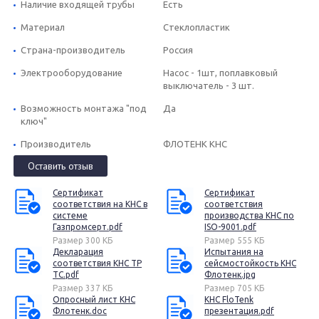
Наличие входящей трубы
Есть
Материал
Стеклопластик
Страна-производитель
Россия
Электрооборудование
Насос - 1шт, поплавковый
выключатель - 3 шт.
Возможность монтажа "под
Да
ключ"
Производитель
ФЛОТЕНК КНС
Оставить отзыв
Сертификат
Сертификат
соответствия на КНС в
соответствия
системе
производства КНС по
Газпромсерт.pdf
ISO-9001.pdf
Размер 300 КБ
Размер 555 КБ
Декларация
Испытания на
соответствия КНС ТР
сейсмостойкость КНС
ТС.pdf
Флотенк.jpg
Размер 337 КБ
Размер 705 КБ
Опросный лист КНС
КНС FloTenk
Флотенк.doc
презентация.pdf