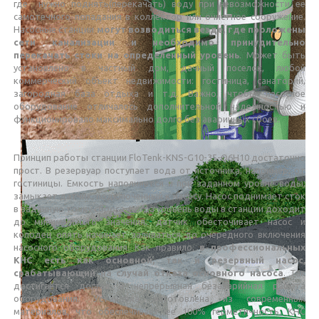
где нужно поднять(перекачать) воду при невозможности ее
самотечного попадания в коллектор или очистное сооружение.
Насосные станции
могут возводиться везде, где проложены
сети канализации и необходимо принудительно
перекачать стоки на определенный уровень
. Может быть
установлено в частный дом, дачный поселок, любой
коммерческий объект недвижимости: гостиница, санаторий,
загородная база отдыха и т.д. Важно, чтобы насосное
оборудование отличалось дополнительной надежностью и
функционировало максимально долго без аварийных сбоев.
Принцип работы станции FloTenk-KNS-G10-35-Q6H10 достаточно
прост. В резервуар поступает вода от источника, например, от
гостиницы. Емкость наполняется и при заданном уровне воды,
замыкает датчик, подключенный к насосу. Насос поднимает сток
в заданную точку сброса. Когда уровень воды в станции доходит
до минимального значения, датчик обесточивает насос и
колодец опять начинает заливаться до очередного включения
насосного оборудования. Как правило,
в профессиональных
КНС есть как основной, так и резервный насос,
срабатывающий на случай отказа основного насоса
. Так
достигается долгая и непрерывная безаварийная работа
оборудования. Установка изготовлена из современных
материалов, что обеспечивает ее 100% герметичность. КНС