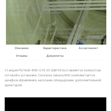
и городских канализационных сетей;
Удобен для бытовых нужд частного дома и для
коллективного использования.
Получить бесплатную консультацию SeptikMarket.ru
и заказать КНС FloTenk-KNS-G10-35-Q6H10 c установкой под
ключ можно по телефону:
☎ МСК +7 (495) 734-98-85 ☎ СПБ +7 (812) 647-19-83
Описание
Характеристики
Ассортимент
Отзывы
Документы
Станция FloTenk-KNS-G10-35-Q6H10 поставляется полностью
готовой к установке. Согласно заказа КНС комплектуется
шкафом управления, насосами, площадками, дополнительной
арматурой.