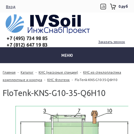
Вход
0.руб
+7 (495) 734 98 85
Заказать звонок
+7 (812) 647 19 83
МЕНЮ
Главная
-
Каталог
-
КНС (насосные станции)
-
КНС из стеклопластика
комплектные и корпуса
-
КНС Флотенк
-
FloTenk-KNS-G10-35-Q6H10
FloTenk-KNS-G10-35-Q6H10