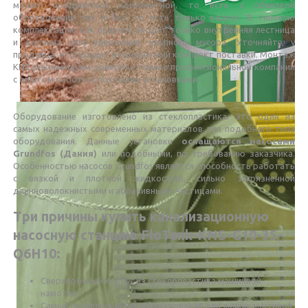
может продаваться комплектной, то есть с обвязкой
оборудования так и без, то есть только корпус. В типовую
комплектацию как правило входит только внутренняя лестница
и корзина для удержания крупного мусора. Уточняйте у
продавца, что входит в конкретный комплект поставки. Монтаж
КНС рекомендуем доверить только профессиональной компании
с опытом работы с похожими установками.
Оборудование изготовлено из стеклопластика. Это один из
самых надежных современных материалов для подобного типа
оборудования. Данные установки
оснащаются насосами
Grundfos (Дания)
или подобными, по требованию заказчика.
Особенностью насосов Grundfos является способность работать
с вязкой и плотной жидкостью, сильно загрязненной
длинноволокнистыми и абразивными частицами.
Три причины купить канализационную
насосную станцию FloTenk-KNS-G10-35-
Q6H10:
Сверхпрочный корпус из стеклопластика машинной
намотки;
Самый популярный тип оборудования для жилых массивов