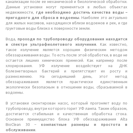
канализации после ее механической и биологической обработки.
Данные установки могут применяться в любых объектах
недвижимости,
где необходимо достичь качества воды –
пригодного для сброса в водоемы
. Наиболее это актуально
для жилых массивов, находящихся вблизи водоемов и рек, и где
грунтовые воды близко к поверхности земли.
Вода,
проходя по трубопроводу оборудования находится
в спектре ультрафиолетового излучения
. Как известно,
такое излучение является хорошим физическим методом
обеззараживания воды. То есть после этой обработки, в воде не
остается лишних химических примесей. Как например после
хлорирования. УФ излучение воздействует на ДНК
болезнетворных бактерий и препятствует их росту и
размножению. На сегодняшний день, этот метод
обеззараживания является практически единственным
экологически безопасным в отношении воды, сбрасываемой в
водоемы.
В установке смонтирован насос, который прогоняет воду по
трубопроводу, внутри которого горит УФ лампа. Таким образом,
достигается стабильная и качественная обработка стока.
Основное преимущество блока УФ обеззараживания Alta
BioClean 30 –
компактные размеры и простота в
обслуживании
.